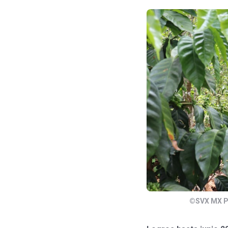
©SVX MX 