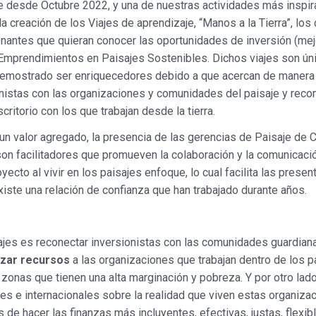
 desde Octubre 2022, y una de nuestras actividades más inspir
la creación de los Viajes de aprendizaje, “Manos a la Tierra”, los
onantes que quieran conocer las oportunidades de inversión (m
 Emprendimientos en Paisajes Sostenibles. Dichos viajes son úni
demostrado ser enriquecedores debido a que acercan de manera 
nistas con las organizaciones y comunidades del paisaje y reco
ritorio con los que trabajan desde la tierra.
 un valor agregado, la presencia de las gerencias de Paisaje de
son facilitadores que promueven la colaboración y la comunicació
yecto al vivir en los paisajes enfoque, lo cual facilita las prese
iste una relación de confianza que han trabajado durante años.
iajes es reconectar inversionistas con las comunidades guardian
izar recursos
a las organizaciones que trabajan dentro de los pa
 zonas que tienen una alta marginación y pobreza. Y por otro lado
les e internacionales sobre la realidad que viven estas organizac
de hacer las finanzas más incluyentes, efectivas, justas, flexib