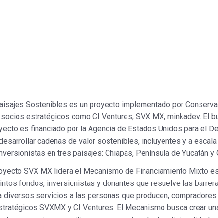
isajes Sostenibles es un proyecto implementado por Conservac
 socios estratégicos como CI Ventures, SVX MX, minkadev, El bu
oyecto es financiado por la Agencia de Estados Unidos para el De
 desarrollar cadenas de valor sostenibles, incluyentes y a escala
inversionistas en tres paisajes: Chiapas, Península de Yucatán y
oyecto SVX MX lidera el Mecanismo de Financiamiento Mixto es
tintos fondos, inversionistas y donantes que resuelve las barrer
nda diversos servicios a las personas que producen, compradores 
estratégicos SVXMX y CI Ventures. El Mecanismo busca crear u