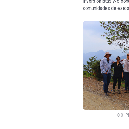
inversionistas y/o don
comunidades de estos 
©CI P